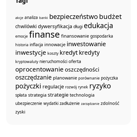
Tagi
budżet
bezpieczeństwo
analiza
akcje
banki
edukacja
dywersyfikacja
chwilówki
długi
finanse
finansowanie
gospodarka
emocje
inwestowanie
innowacje
inflacja
historia
inwestycje
kredyt
kredyty
koszty
oferta
nieruchomości
kryptowaluty
oprocentowanie
oszczędności
oszczędzanie
planowanie
pożyczka
porównanie
ryzyko
pożyczki
regulacje
rozwój
rynek
strategie
strategia
technologia
spłata
zdolność
ubezpieczenie
wydatki
zadłużenie
zarządzanie
zyski