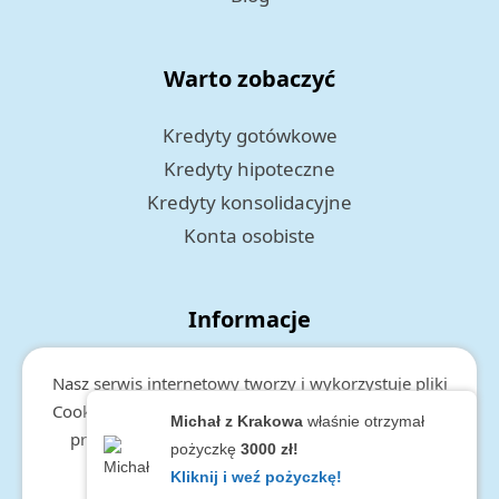
Warto zobaczyć
Kredyty gotówkowe
Kredyty hipoteczne
Kredyty konsolidacyjne
Konta osobiste
Informacje
Polityka prywatności
Nasz serwis internetowy tworzy i wykorzystuje pliki
RODO
Cookies. Więcej informacji o cookies, zakresie i celu
Michał z Krakowa
właśnie otrzymał
przetwarzania danych, znajduje się w
polityce
pożyczkę
3000 zł!
prywatności.
Kliknij i weź pożyczkę!