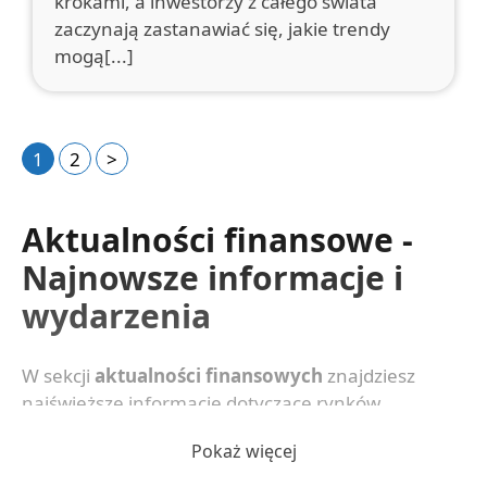
krokami, a inwestorzy z całego świata
zaczynają zastanawiać się, jakie trendy
mogą[...]
1
2
>
Aktualności finansowe -
Najnowsze informacje i
wydarzenia
W sekcji
aktualności finansowych
znajdziesz
najświeższe informacje dotyczące rynków,
gospodarki oraz najważniejszych wydarzeń z
Pokaż więcej
branży finansowej. Śledź zmiany i bądź zawsze na
bieżąco!