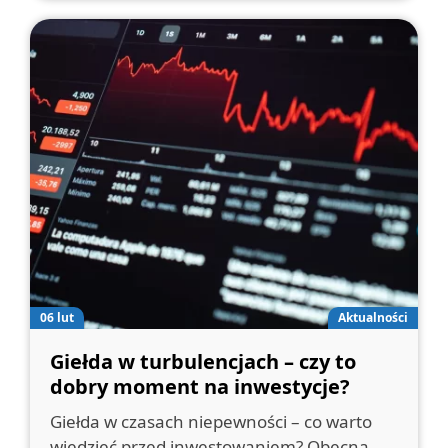
06 lut
Aktualności
Giełda w turbulencjach – czy to
dobry moment na inwestycje?
Giełda w czasach niepewności – co warto
wiedzieć przed inwestowaniem? Obecna