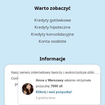
Warto zobaczyć
Kredyty gotówkowe
Kredyty hipoteczne
Kredyty konsolidacyjne
Konta osobiste
Informacje
Polityka prywatności
Nasz serwis internetowy tworzy i wykorzystuje pliki
RODO
Cookies. Więcej informacji o cookies, zakresie i celu
Anna z Warszawy
właśnie otrzymała
przetwarzania danych, znajduje się w
polityce
pożyczkę
7000 zł!
prywatności.
Kliknij i weź pożyczkę!
2 godziny temu
zamknij
Copyright © 2026 Maksimum.pl