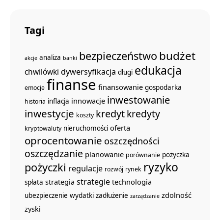
Tagi
budżet
bezpieczeństwo
analiza
akcje
banki
edukacja
dywersyfikacja
chwilówki
długi
finanse
finansowanie
gospodarka
emocje
inwestowanie
innowacje
inflacja
historia
inwestycje
kredyt
kredyty
koszty
oferta
nieruchomości
kryptowaluty
oprocentowanie
oszczędności
oszczędzanie
planowanie
pożyczka
porównanie
ryzyko
pożyczki
regulacje
rozwój
rynek
strategie
strategia
technologia
spłata
zdolność
ubezpieczenie
wydatki
zadłużenie
zarządzanie
zyski