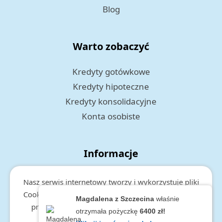
Blog
Warto zobaczyć
Kredyty gotówkowe
Kredyty hipoteczne
Kredyty konsolidacyjne
Konta osobiste
Informacje
Polityka prywatności
Nasz serwis internetowy tworzy i wykorzystuje pliki
RODO
Cookies. Więcej informacji o cookies, zakresie i celu
Magdalena z Szczecina
właśnie
przetwarzania danych, znajduje się w
polityce
otrzymała pożyczkę
6400 zł!
prywatności.