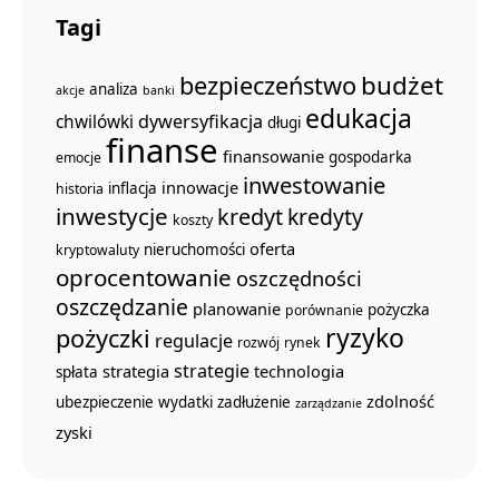
Tagi
budżet
bezpieczeństwo
analiza
akcje
banki
edukacja
dywersyfikacja
chwilówki
długi
finanse
finansowanie
gospodarka
emocje
inwestowanie
innowacje
inflacja
historia
inwestycje
kredyt
kredyty
koszty
oferta
nieruchomości
kryptowaluty
oprocentowanie
oszczędności
oszczędzanie
planowanie
pożyczka
porównanie
ryzyko
pożyczki
regulacje
rozwój
rynek
strategie
strategia
technologia
spłata
zdolność
ubezpieczenie
wydatki
zadłużenie
zarządzanie
zyski