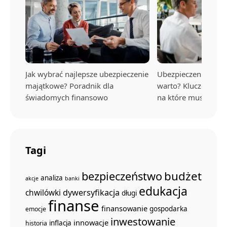
Jak wybrać najlepsze ubezpieczenie
Ubezpieczenie na ży
majątkowe? Poradnik dla
warto? Kluczowe kor
świadomych finansowo
na które musisz uw
Tagi
budżet
bezpieczeństwo
analiza
akcje
banki
edukacja
dywersyfikacja
chwilówki
długi
finanse
finansowanie
gospodarka
emocje
inwestowanie
innowacje
inflacja
historia