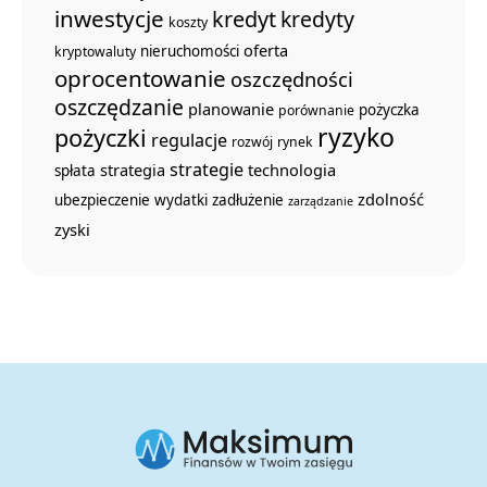
inwestycje
kredyt
kredyty
koszty
oferta
nieruchomości
kryptowaluty
oprocentowanie
oszczędności
oszczędzanie
planowanie
pożyczka
porównanie
ryzyko
pożyczki
regulacje
rozwój
rynek
strategie
strategia
technologia
spłata
zdolność
ubezpieczenie
wydatki
zadłużenie
zarządzanie
zyski