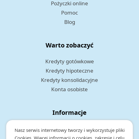
Pożyczki online
Pomoc
Blog
Warto zobaczyć
Kredyty gotówkowe
Kredyty hipoteczne
Kredyty konsolidacyjne
Konta osobiste
Informacje
Polityka prywatności
Nasz serwis internetowy tworzy i wykorzystuje pliki
RODO
Cookies. Więcej informacji o cookies, zakresie i celu