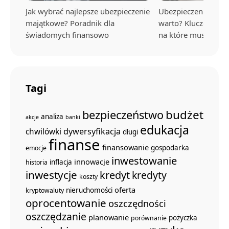
Jak wybrać najlepsze ubezpieczenie
Ubezpieczenie na ży
majątkowe? Poradnik dla
warto? Kluczowe kor
świadomych finansowo
na które musisz uw
Tagi
budżet
bezpieczeństwo
analiza
akcje
banki
edukacja
dywersyfikacja
chwilówki
długi
finanse
finansowanie
gospodarka
emocje
inwestowanie
innowacje
inflacja
historia
inwestycje
kredyt
kredyty
koszty
oferta
nieruchomości
kryptowaluty
oprocentowanie
oszczędności
oszczędzanie
planowanie
pożyczka
porównanie