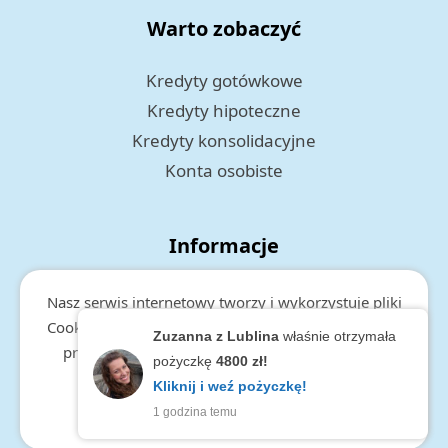
Warto zobaczyć
Kredyty gotówkowe
Kredyty hipoteczne
Kredyty konsolidacyjne
Konta osobiste
Informacje
Polityka prywatności
Nasz serwis internetowy tworzy i wykorzystuje pliki
RODO
Cookies. Więcej informacji o cookies, zakresie i celu
Zuzanna z Lublina
właśnie otrzymała
przetwarzania danych, znajduje się w
polityce
pożyczkę
4800 zł!
prywatności.
Kliknij i weź pożyczkę!
1 godzina temu
zamknij
Copyright © 2026 Maksimum.pl