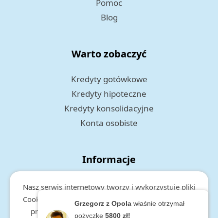
Pomoc
Blog
Warto zobaczyć
Kredyty gotówkowe
Kredyty hipoteczne
Kredyty konsolidacyjne
Konta osobiste
Informacje
Polityka prywatności
Nasz serwis internetowy tworzy i wykorzystuje pliki
RODO
Cookies. Więcej informacji o cookies, zakresie i celu
Grzegorz z Opola
właśnie otrzymał
przetwarzania danych, znajduje się w
polityce
pożyczkę
5800 zł!