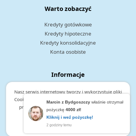
Warto zobaczyć
Kredyty gotówkowe
Kredyty hipoteczne
Kredyty konsolidacyjne
Konta osobiste
Informacje
Polityka prywatności
Nasz serwis internetowy tworzy i wykorzystuje pliki
RODO
Cookies. Więcej informacji o cookies, zakresie i celu
Marcin z Bydgoszczy
właśnie otrzymał
przetwarzania danych, znajduje się w
polityce
pożyczkę
4000 zł!
prywatności.
Kliknij i weź pożyczkę!
2 godziny temu
zamknij
Copyright © 2026 Maksimum.pl