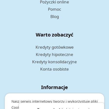
Pożyczki online
Pomoc
Blog
Warto zobaczyć
Kredyty gotówkowe
Kredyty hipoteczne
Kredyty konsolidacyjne
Konta osobiste
Informacje
Polityka prywatności
Nasz serwis internetowy tworzy i wykorzystuje pliki
RODO
Cookies. Więcej informacji o cookies, zakresie i celu