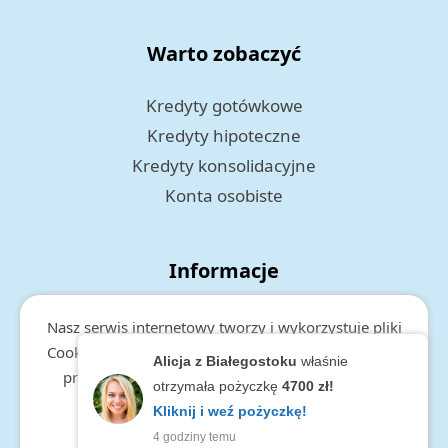
Warto zobaczyć
Kredyty gotówkowe
Kredyty hipoteczne
Kredyty konsolidacyjne
Konta osobiste
Informacje
Polityka prywatności
Nasz serwis internetowy tworzy i wykorzystuje pliki
RODO
Cookies. Więcej informacji o cookies, zakresie i celu
Alicja z Białegostoku
właśnie
przetwarzania danych, znajduje się w
polityce
otrzymała pożyczkę
4700 zł!
prywatności.
Kliknij i weź pożyczkę!
4 godziny temu
zamknij