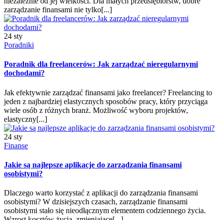
niezależnie od jej wielkości. Dla małych przedsiębiorstw, dobre
zarządzanie finansami nie tylko[...]
24 sty
Poradniki
Poradnik dla freelancerów: Jak zarządzać nieregularnymi
dochodami?
Jak efektywnie zarządzać finansami jako freelancer? Freelancing to
jeden z najbardziej elastycznych sposobów pracy, który przyciąga
wiele osób z różnych branż. Możliwość wyboru projektów,
elastyczny[...]
24 sty
Finanse
Jakie są najlepsze aplikacje do zarządzania finansami
osobistymi?
Dlaczego warto korzystać z aplikacji do zarządzania finansami
osobistymi? W dzisiejszych czasach, zarządzanie finansami
osobistymi stało się nieodłącznym elementem codziennego życia.
Wzrost kosztów życia, zmieniające[...]