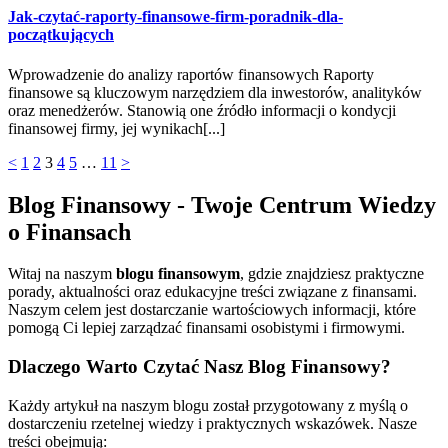
Jak-czytać-raporty-finansowe-firm-poradnik-dla-
początkujących
Wprowadzenie do analizy raportów finansowych Raporty
finansowe są kluczowym narzędziem dla inwestorów, analityków
oraz menedżerów. Stanowią one źródło informacji o kondycji
finansowej firmy, jej wynikach[...]
<
1
2
3
4
5
…
11
>
Blog Finansowy - Twoje Centrum Wiedzy
o Finansach
Witaj na naszym
blogu finansowym
, gdzie znajdziesz praktyczne
porady, aktualności oraz edukacyjne treści związane z finansami.
Naszym celem jest dostarczanie wartościowych informacji, które
pomogą Ci lepiej zarządzać finansami osobistymi i firmowymi.
Dlaczego Warto Czytać Nasz Blog Finansowy?
Każdy artykuł na naszym blogu został przygotowany z myślą o
dostarczeniu rzetelnej wiedzy i praktycznych wskazówek. Nasze
treści obejmują: