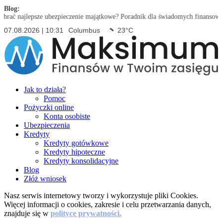
Blog:
ajlepsze ubezpieczenie majątkowe? Poradnik dla świadomych finansowo
|
Ubez
07.08.2026 | 10:31
Columbus
23°C
Jak to działa?
Pomoc
Pożyczki online
Konta osobiste
Ubezpieczenia
Kredyty
Kredyty gotówkowe
Kredyty hipoteczne
Kredyty konsolidacyjne
Blog
Złóż wniosek
Nasz serwis internetowy tworzy i wykorzystuje pliki Cookies.
Więcej informacji o cookies, zakresie i celu przetwarzania danych,
znajduje się w
polityce prywatności.