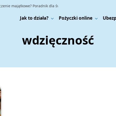
enie majątkowe? Poradnik dla świadomych finansowo
|
Ubezpieczeni
Jak to działa?
Pożyczki online
Ubezp
wdzięczność