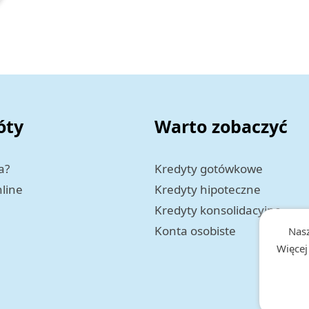
óty
Warto zobaczyć
a?
Kredyty gotówkowe
nline
Kredyty hipoteczne
Kredyty konsolidacyjne
Konta osobiste
Nasz
Więcej