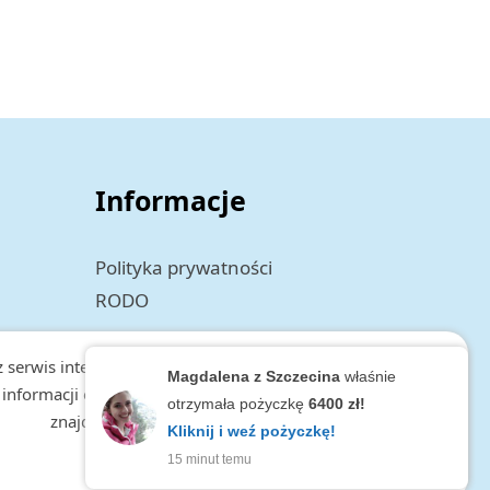
Informacje
Polityka prywatności
RODO
 serwis internetowy tworzy i wykorzystuje pliki Cookies.
Magdalena z Szczecina
właśnie
 informacji o cookies, zakresie i celu przetwarzania danych,
otrzymała pożyczkę
6400 zł!
znajduje się w
polityce prywatności.
Kliknij i weź pożyczkę!
zamknij
15 minut temu