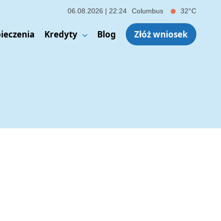
e na życie – czy warto? Kluczowe korzyści i pułapki, na które musi
06.08.2026 | 22:24
Columbus
32°C
ieczenia
Kredyty
Blog
Złóż wniosek