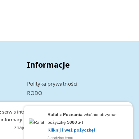
Informacje
Polityka prywatności
RODO
 serwis internetowy tworzy i wykorzystuje pliki Cookies.
Rafał z Poznania
właśnie otrzymał
 informacji o cookies, zakresie i celu przetwarzania danych,
pożyczkę
5000 zł!
znajduje się w
polityce prywatności.
Kliknij i weź pożyczkę!
zamknij
3 godziny temu