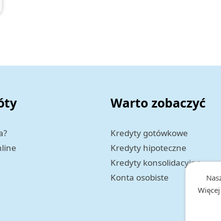
óty
Warto zobaczyć
a?
Kredyty gotówkowe
nline
Kredyty hipoteczne
Kredyty konsolidacyjne
Konta osobiste
Nasz
Więcej