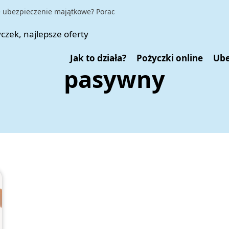
ubezpieczenie majątkowe? Poradnik dla świadomych finansowo
|
Ub
Jak to działa?
Pożyczki online
Ube
pasywny