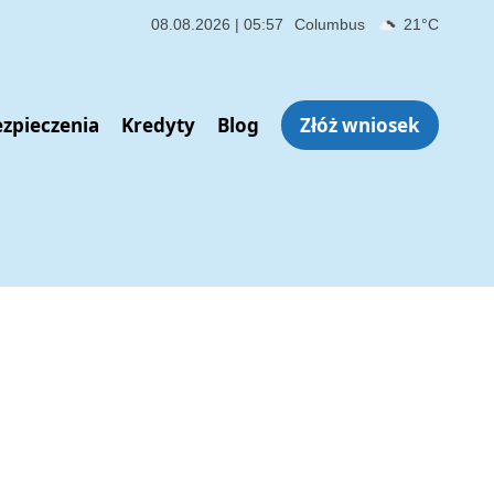
ezpieczenie na życie – czy warto? Kluczowe korzyści i pułapki, na 
08.08.2026 | 05:57
Columbus
21°C
zpieczenia
Kredyty
Blog
Złóż wniosek