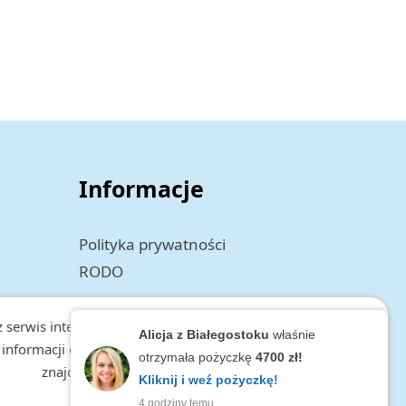
Informacje
Polityka prywatności
RODO
 serwis internetowy tworzy i wykorzystuje pliki Cookies.
Alicja z Białegostoku
właśnie
 informacji o cookies, zakresie i celu przetwarzania danych,
otrzymała pożyczkę
4700 zł!
znajduje się w
polityce prywatności.
Kliknij i weź pożyczkę!
zamknij
4 godziny temu