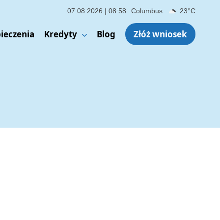
zpieczenie na życie – czy warto? Kluczowe korzyści i pułapki, na 
07.08.2026 | 08:58
Columbus
23°C
ieczenia
Kredyty
Blog
Złóż wniosek