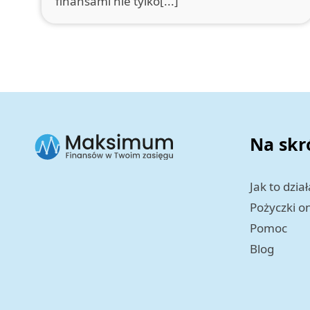
finansami nie tylko[...]
Na skr
Jak to dział
Pożyczki o
Pomoc
Blog