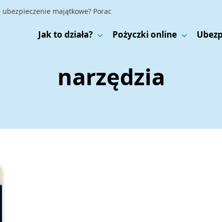
bezpieczenie majątkowe? Poradnik dla świadomych finansowo
|
Ube
Jak to działa?
Pożyczki online
Ubezp
narzędzia