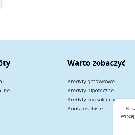
óty
Warto zobaczyć
a?
Kredyty gotówkowe
nline
Kredyty hipoteczne
Kredyty konsolidacyjne
Konta osobiste
Nasz
Więcej