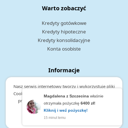
Warto zobaczyć
Kredyty gotówkowe
Kredyty hipoteczne
Kredyty konsolidacyjne
Konta osobiste
Informacje
Polityka prywatności
Nasz serwis internetowy tworzy i wykorzystuje pliki
RODO
Cookies. Więcej informacji o cookies, zakresie i celu
Magdalena z Szczecina
właśnie
przetwarzania danych, znajduje się w
polityce
otrzymała pożyczkę
6400 zł!
prywatności.
Kliknij i weź pożyczkę!
15 minut temu
zamknij
Copyright © 2026 Maksimum.pl