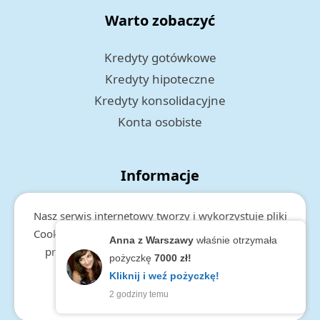
Warto zobaczyć
Kredyty gotówkowe
Kredyty hipoteczne
Kredyty konsolidacyjne
Konta osobiste
Informacje
Polityka prywatności
Nasz serwis internetowy tworzy i wykorzystuje pliki
RODO
Cookies. Więcej informacji o cookies, zakresie i celu
Anna z Warszawy
właśnie otrzymała
przetwarzania danych, znajduje się w
polityce
pożyczkę
7000 zł!
prywatności.
Kliknij i weź pożyczkę!
2 godziny temu
zamknij
Copyright © 2026 Maksimum.pl