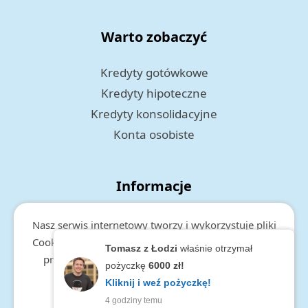
Warto zobaczyć
Kredyty gotówkowe
Kredyty hipoteczne
Kredyty konsolidacyjne
Konta osobiste
Informacje
Polityka prywatności
Nasz serwis internetowy tworzy i wykorzystuje pliki
RODO
Cookies. Więcej informacji o cookies, zakresie i celu
Tomasz z Łodzi
właśnie otrzymał
przetwarzania danych, znajduje się w
polityce
pożyczkę
6000 zł!
prywatności.
Kliknij i weź pożyczkę!
4 godziny temu
zamknij